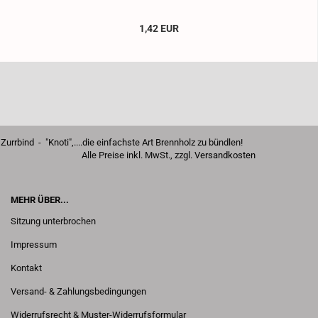
1,42 EUR
Zurrbind - "Knoti",....die einfachste Art Brennholz zu bündlen!
Alle Preise inkl. MwSt., zzgl.
Versandkosten
MEHR ÜBER...
Sitzung unterbrochen
Impressum
Kontakt
Versand- & Zahlungsbedingungen
Widerrufsrecht & Muster-Widerrufsformular