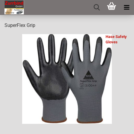
Su­per­Flex Grip
Hase Safety
Gloves