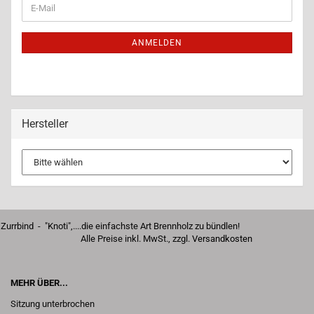
WEITER
E-
ZUR
Mail
NEWSLETTER-
ANMELDUNG
ANMELDEN
Hersteller
Zurrbind - "Knoti",....die einfachste Art Brennholz zu bündlen!
Alle Preise inkl. MwSt., zzgl.
Versandkosten
MEHR ÜBER...
Sitzung unterbrochen