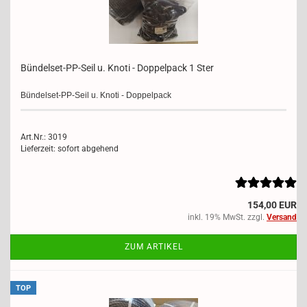
Bündelset-​​PP-​Seil u. Knoti - Dop­pel­pack 1 Ster
Bündelset-​PP-Seil u. Knoti - Dop­pel­pack
Art.Nr.: 3019
Lieferzeit: sofort abgehend
154,00 EUR
inkl. 19% MwSt. zzgl.
Versand
ZUM ARTIKEL
TOP