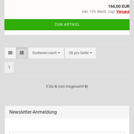
166,00 EUR
inkl. 19% MwSt. zzgl.
Versand
ZUM ARTIKEL
Sortieren nach
pro Seite
Sortieren nach
28 pro Seite
1
1
bis
6
(von insgesamt
6
)
Newsletter-Anmeldung