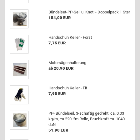
Bündelset-​PP-Seil u. Knoti - Dop­pel­pack 1 Ster
154,00 EUR
Hand­schuh Kei­ler - Forst
7,75 EUR
Mo­tor­sä­gen­hal­te­rung
ab 20,90 EUR
Hand­schuh Kei­ler - Fit
7,95 EUR
PP- Bün­del­seil, 3-​schaftig ge­dreht, ca. 0,03
kg/m, ca.220 lfm Rolle, Bruch­kraft ca. 1040
daN
51,90 EUR