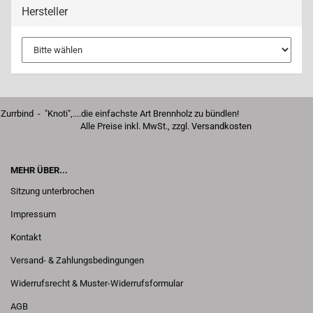
Hersteller
Zurrbind - "Knoti",....die einfachste Art Brennholz zu bündlen!
Alle Preise inkl. MwSt., zzgl.
Versandkosten
MEHR ÜBER...
Sitzung unterbrochen
Impressum
Kontakt
Versand- & Zahlungsbedingungen
Widerrufsrecht & Muster-Widerrufsformular
AGB