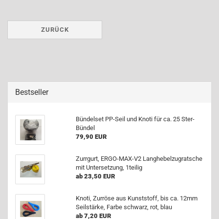
ZURÜCK
Bestseller
Bün­del­set PP-​Seil und Knoti für ca. 25 Ster-​
Bündel
79,90 EUR
Zurr­gurt, ERGO-​MAX-V2 Lang­he­bel­zu­grat­sche
mit Un­ter­set­zung, 1teilig
ab 23,50 EUR
Knoti, Zur­rö­se aus Kunst­stoff, bis ca. 12mm
Seil­stär­ke, Farbe schwarz, rot, blau
ab 7,20 EUR