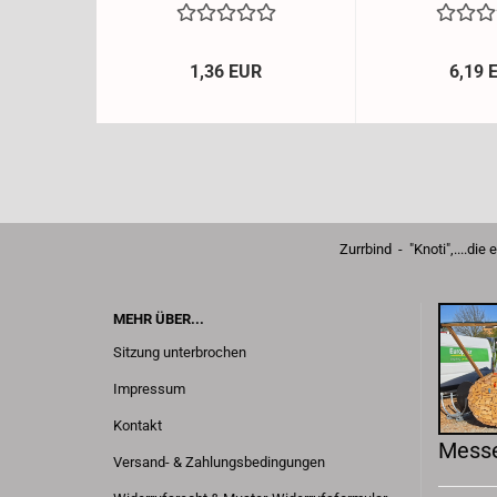
1,36 EUR
6,19 
Zurrbind - "Knoti",.
MEHR ÜBER...
Sitzung unterbrochen
Impressum
Kontakt
Messe
Versand- & Zahlungsbedingungen