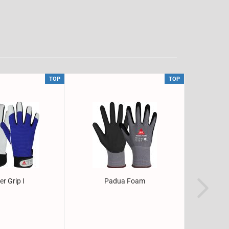
TOP
TOP
r Grip I
Padua Foam
S