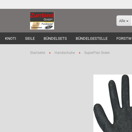
Alle
KNOTI
SEILE
BÜNDELSETS
BÜNDELGESTELLE
FORSTW
»
»
Startseite
Handschuhe
SuperFlex Green