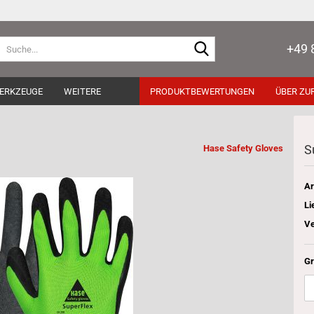
Suche...
+49 
ERKZEUGE
WEITERE
PRODUKTBEWERTUNGEN
ÜBER ZUR
S
Hase Safety Gloves
Ar
Li
Ve
Gr