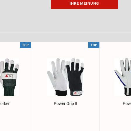
IHRE MEINUNG
TOP
TOP
or­ker
Power Grip II
Powe