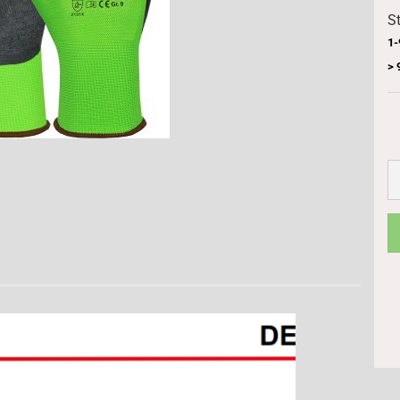
St
1-
> 