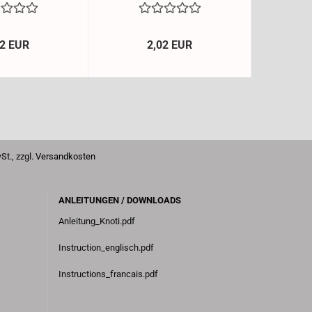
52 EUR
2,02 EUR
., zzgl.
Versandkosten
ANLEITUNGEN / DOWNLOADS
Anleitung_Knoti.pdf
Instruction_englisch.pdf
Instructions_francais.pdf