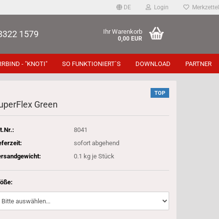
DE
Login
Merkzettel
Ihr Warenkorb
8322 1579
0,00 EUR
RBIND - "KNOTI"
SO FUNKTIONIERT`S
DOWNLOAD
PARTNER
TOP
u­per­Flex Green
t.Nr.:
8041
eferzeit:
sofort abgehend
rsandgewicht:
0.1
kg je Stück
öße: