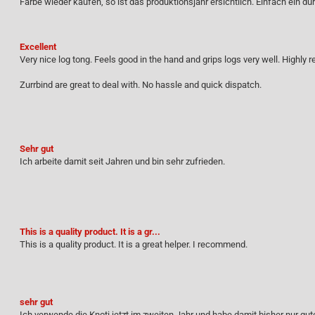
Farbe wieder kaufen, so ist das produktionsjahr ersichtlich. Einfach ein d
Excellent
Very nice log tong. Feels good in the hand and grips logs very well. Highl
Zurrbind are great to deal with. No hassle and quick dispatch.
Sehr gut
Ich arbeite damit seit Jahren und bin sehr zufrieden.
This is a quality product. It is a gr...
This is a quality product. It is a great helper. I recommend.
sehr gut
Ich verwende die Knoti jetzt im zweiten Jahr und habe damit bisher nur gu