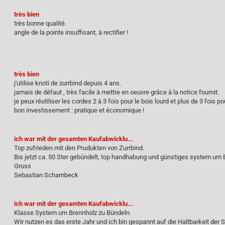
très bien
très bonne qualité.
angle de la pointe insuffisant, à rectifier !
très bien
j'utilise knoti de zurrbind depuis 4 ans.
jamais de défaut , très facile à mettre en oeuvre grâce à la notice fournit.
je peux réutiliser les cordes 2 à 3 fois pour le bois lourd et plus de 3 fois po
bon investissement : pratique et économique !
ich war mit der gesamten Kaufabwicklu...
Top zufrieden mit den Prudukten von Zurrbind.
Bis jetzt ca. 50 Ster gebündelt, top handhabung und günstiges system um 
Gruss
Sebastian Schambeck
ich war mit der gesamten Kaufabwicklu...
Klasse System um Brennholz zu Bündeln.
Wir nutzen es das erste Jahr und ich bin gespannt auf die Haltbarkeit der S