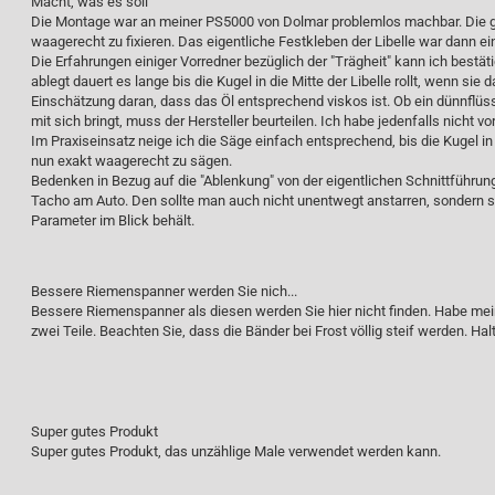
Macht, was es soll
Die Montage war an meiner PS5000 von Dolmar problemlos machbar. Die g
waagerecht zu fixieren. Das eigentliche Festkleben der Libelle war dann ein
Die Erfahrungen einiger Vorredner bezüglich der "Trägheit" kann ich best
ablegt dauert es lange bis die Kugel in die Mitte der Libelle rollt, wenn sie
Einschätzung daran, dass das Öl entsprechend viskos ist. Ob ein dünnflüssi
mit sich bringt, muss der Hersteller beurteilen. Ich habe jedenfalls nicht v
Im Praxiseinsatz neige ich die Säge einfach entsprechend, bis die Kugel in 
nun exakt waagerecht zu sägen.
Bedenken in Bezug auf die "Ablenkung" von der eigentlichen Schnittführung
Tacho am Auto. Den sollte man auch nicht unentwegt anstarren, sondern s
Parameter im Blick behält.
Bessere Riemenspanner werden Sie nich...
Bessere Riemenspanner als diesen werden Sie hier nicht finden. Habe mei
zwei Teile. Beachten Sie, dass die Bänder bei Frost völlig steif werden. Halt
Super gutes Produkt
Super gutes Produkt, das unzählige Male verwendet werden kann.