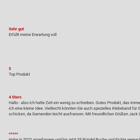
Sehr gut
Erfüllt meine Erwartung voll
5
Top Produkt
4 Stars
Hallo - also ich hatte Zeit ein wenig zu schreiben. Gutes Produkt, das im
ich eine kleine Idee. Vielleicht könnten Sie auch spezielles Klebeband für
schicken, da Garnenden leicht ausfransen. Mit freundlichen Grüßen Jack 
*****
Habe in 2022 angefangen und bis jetzt 35 Bündel Buche und Fichte gemacht