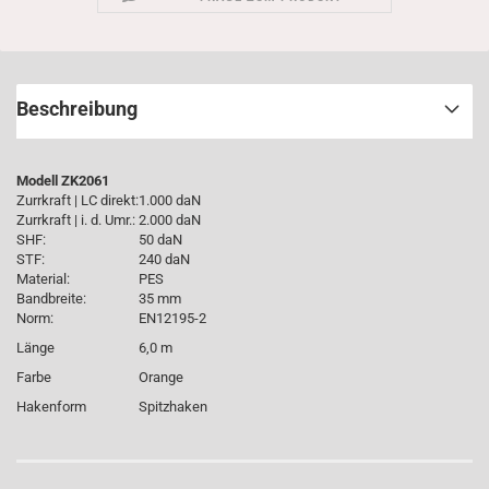
Beschreibung
Modell ZK2061
Zurrkraft | LC direkt:
1.000 daN
Zurrkraft | i. d. Umr.:
2.000 daN
SHF:
50 daN
STF:
240 daN
Material:
PES
Bandbreite:
35 mm
Norm:
EN12195-2
Länge
6,0 m
Farbe
Orange
Hakenform
Spitzhaken