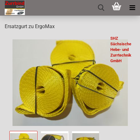
Er­satz­gurt zu Er­go­Max
SHZ
Sächsische
Hebe- und
Zurrtechnik
GmbH